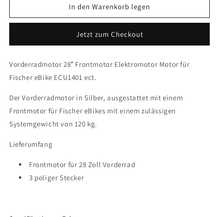
für
für
In den Warenkorb legen
28
28
Zoll
Zoll
Jetzt zum Checkout
Antrieb
Antrieb
250W
250W
Frontmotor
Frontmotor
Vorderradmotor 28″ Frontmotor Elektromotor Motor für
für
für
Fischer eBike ECU1401 ect.
Fischer
Fischer
eBike
eBike
Der Vorderradmotor in Silber, ausgestattet mit einem
ECU1401
ECU1401
ect.
ect.
Frontmotor für Fischer eBikes mit einem zulässigen
Systemgewicht von 120 kg.
Lieferumfang
Frontmotor für 28 Zoll Vorderrad
3 poliger Stecker