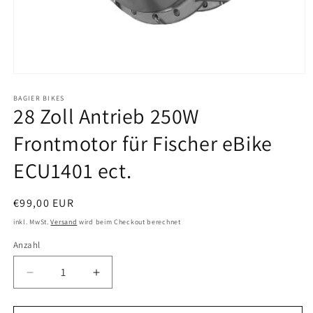
Medien
1
in
BAGIER BIKES
28 Zoll Antrieb 250W
Modal
öffnen
Frontmotor für Fischer eBike
ECU1401 ect.
Normaler
€99,00 EUR
Preis
inkl. MwSt.
Versand
wird beim Checkout berechnet
Anzahl
Verringere
Erhöhe
die
die
Menge
Menge