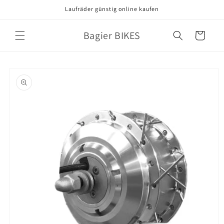
Direkt
Laufräder günstig online kaufen
zum
Inhalt
Bagier BIKES
Warenkorb
oduktinformationen
ringen