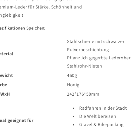
emium-Leder für Stärke, Schönheit und
nglebigkeit.
ezifikationen Speichen:
Stahlschiene mit schwarzer
Pulverbeschichtung
terial
Pflanzlich gegerbte Lederober
Stahlrohr-Nieten
ewicht
460g
arbe
‎Honig
xWxH
242*176*58mm
Radfahren in der Stadt
Die Welt bereisen
eal geeignet für
Gravel & Bikepacking