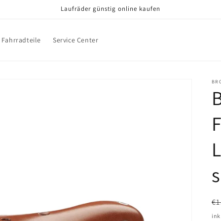
Laufräder günstig online kaufen
Fahrradteile
Service Center
BR
F
L
s
N
€1
Pr
ink