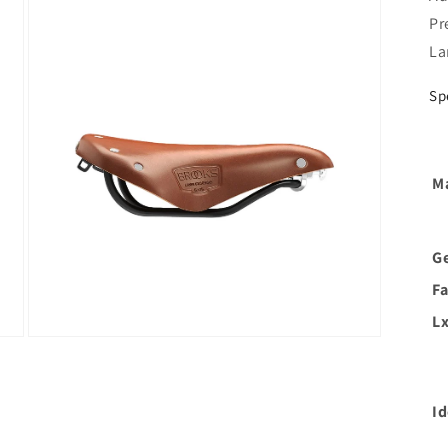
Pr
La
Sp
Ma
G
F
L
Id