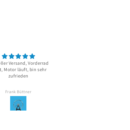
ller Versand, Vorderrad
Alles gut 👍
t, Motor läuft, bin sehr
zufrieden
Frank Büttner
Ewald Honecker