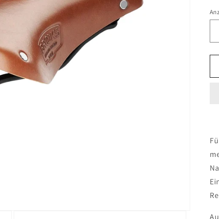
An
Fü
me
Na
Ei
Re
Au