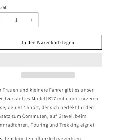
zahl
Verringere
Erhöhe
die
die
Menge
Menge
für
für
In den Warenkorb legen
Brooks
Brooks
Fahrradsattel
Fahrradsattel
Ledersattel
Ledersattel
B17
B17
short
short
r Frauen und kleinere Fahrer gibt es unser
istverkauftes Modell B17 mit einer kürzeren
se, den B17 Short, der sich perfekt für den
nsatz zum Commuten, auf Gravel, beim
nnradfahren, Touring und Trekking eignet.
s dem feinsten pflanzlich gegerbten