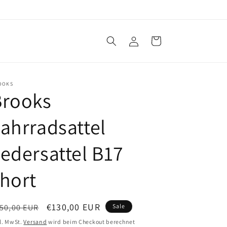
Einloggen
Warenkorb
OOKS
Brooks
ahrradsattel
edersattel B17
hort
ormaler
Verkaufspreis
€130,00 EUR
50,00 EUR
Sale
eis
l. MwSt.
Versand
wird beim Checkout berechnet